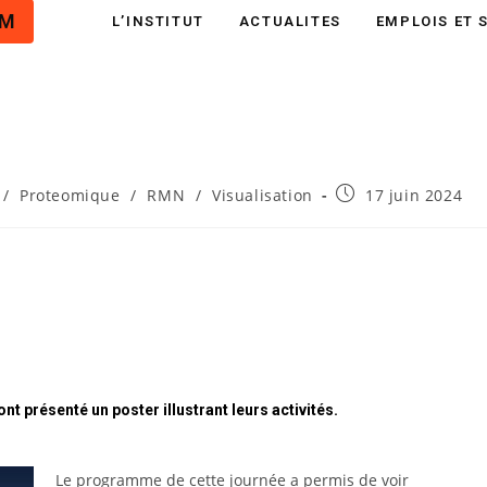
UM
L’INSTITUT
ACTUALITES
EMPLOIS ET 
/
Proteomique
/
RMN
/
Visualisation
17 juin 2024
journée Institut Pasteur –
7 juin 2024)
nt présenté un poster illustrant leurs activités.
Le programme de cette journée a permis de voir