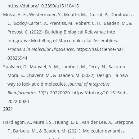
https://doi.org/10.3390/a15110415
Molza, A.-E., Westermaier, Y., Moutte, M., Ducrot, P., Danilowicz,
C., Godoy-Carter, V., Prentiss, M., Robert, C. H., Baaden, M., &
Prévost, C. (2022). Building Biological Relevance Into
Integrative Modelling of Macromolecular Assemblies.
Frontiers in Molecular Biosciences
.
https://hal.science/hal-
03826944
Spalvieri, D., Mauviel, A.-M., Lambert, M., Férey, N., Sacquin-
Mora, S., Chavent, M., & Baaden, M. (2022). Design – a new
way to look at old molecules.
Journal of Integrative
Bioinformatics
,
19
(2), 20220020.
https://doi.org/10.1515/jib-
2022-0020
2021
Hardiagon, A., Murail, S., Huang, L.-B., van der Lee, A., Sterpone,
F., Barboiu, M., & Baaden, M. (2021). Molecular dynamics