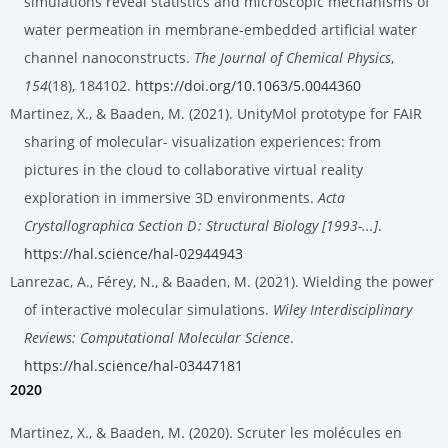
simulations reveal statistics and microscopic mechanisms of
water permeation in membrane-embedded artificial water
channel nanoconstructs.
The Journal of Chemical Physics
,
154
(18), 184102.
https://doi.org/10.1063/5.0044360
Martinez, X., & Baaden, M. (2021). UnityMol prototype for FAIR
sharing of molecular- visualization experiences: from
pictures in the cloud to collaborative virtual reality
exploration in immersive 3D environments.
Acta
Crystallographica Section D : Structural Biology [1993-...]
.
https://hal.science/hal-02944943
Lanrezac, A., Férey, N., & Baaden, M. (2021). Wielding the power
of interactive molecular simulations.
Wiley Interdisciplinary
Reviews: Computational Molecular Science
.
https://hal.science/hal-03447181
2020
Martinez, X., & Baaden, M. (2020). Scruter les molécules en