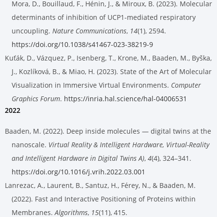
Mora, D., Bouillaud, F., Hénin, J., & Miroux, B. (2023). Molecular
determinants of inhibition of UCP1-mediated respiratory
uncoupling.
Nature Communications
,
14
(1), 2594.
https://doi.org/10.1038/s41467-023-38219-9
Kuťák, D., Vázquez, P., Isenberg, T., Krone, M., Baaden, M., Byška,
J., Kozlíková, B., & Miao, H. (2023). State of the Art of Molecular
Visualization in Immersive Virtual Environments.
Computer
Graphics Forum
.
https://inria.hal.science/hal-04006531
2022
Baaden, M. (2022). Deep inside molecules — digital twins at the
nanoscale.
Virtual Reality & Intelligent Hardware, Virtual-Reality
and Intelligent Hardware in Digital Twins A)
,
4
(4), 324–341.
https://doi.org/10.1016/j.vrih.2022.03.001
Lanrezac, A., Laurent, B., Santuz, H., Férey, N., & Baaden, M.
(2022). Fast and Interactive Positioning of Proteins within
Membranes.
Algorithms
,
15
(11), 415.