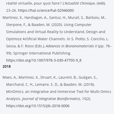
réalité virtuelle, pour quoi faire ?
L’Actualité Chimique
, (448),
23–26.
https://hal.science/hal-02946000
Martinez, X., Hardiagon, A., Santuz, H., Murail, S., Barboiu, M.,
Sterpone, F., & Baaden, M. (2020). Using Computer
Simulations and Virtual Reality to Understand, Design and
Optimize Artificial Water Channels. In S. Piotto, S. Concilio, L.
Sessa, & F. Rossi (Eds.),
Advances in Bionanomaterials II
(pp. 78–
99). Springer International Publishing.
https://doi.org/10.1007/978-3-030-47705-9_8
2018
Maes, A., Martinez, X., Druart, K., Laurent, B., Guégan, S.,
Marchand, C. H., Lemaire, S. D., & Baaden, M. (2018).
MinOmics, an Integrative and Immersive Tool for Multi-Omics
Analysis.
Journal of Integrative Bioinformatics
,
15
(2).
https://doi.org/10.1515/jib-2018-0006