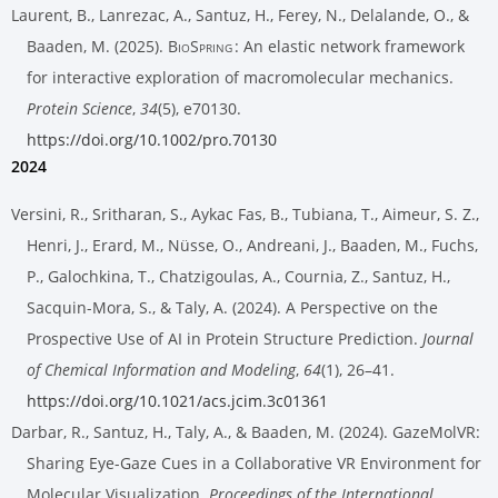
Laurent, B., Lanrezac, A., Santuz, H., Ferey, N., Delalande, O., &
Baaden, M. (2025).
BioSpring
: An elastic network framework
for interactive exploration of macromolecular mechanics.
Protein Science
,
34
(5), e70130.
https://doi.org/10.1002/pro.70130
2024
Versini, R., Sritharan, S., Aykac Fas, B., Tubiana, T., Aimeur, S. Z.,
Henri, J., Erard, M., Nüsse, O., Andreani, J., Baaden, M., Fuchs,
P., Galochkina, T., Chatzigoulas, A., Cournia, Z., Santuz, H.,
Sacquin-Mora, S., & Taly, A. (2024). A Perspective on the
Prospective Use of AI in Protein Structure Prediction.
Journal
of Chemical Information and Modeling
,
64
(1), 26–41.
https://doi.org/10.1021/acs.jcim.3c01361
Darbar, R., Santuz, H., Taly, A., & Baaden, M. (2024). GazeMolVR:
Sharing Eye-Gaze Cues in a Collaborative VR Environment for
Molecular Visualization.
Proceedings of the International